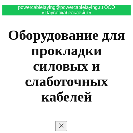
powercablelaying@powercablelaying.ru ООО
«Пауверкабельлейнг»
Оборудование для
прокладки
силовых и
слаботочных
кабелей