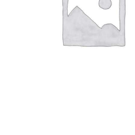
Таль цепная с храповиком 1,5 м, 1500 д
Read more