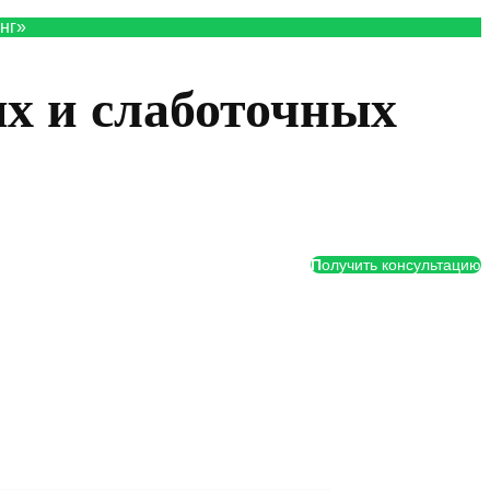
нг»
х и слаботочных
П
олучить консультацию