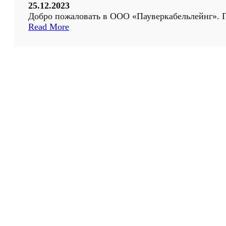
25.12.2023
Добро пожаловать в ООО «Пауверкабельлейнг». П
:
Read More
П
р
и
в
е
т
,
д
о
р
о
г
о
й
п
о
к
у