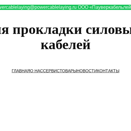
wercablelaying@powercablelaying.ru ООО «Пауверкабельлей
ля прокладки силовы
кабелей
ГЛАВНАЯ
О НАС
СЕРВИС
ТОВАРЫ
НОВОСТИ
КОНТАКТЫ
Привет, дорогой покупатель!