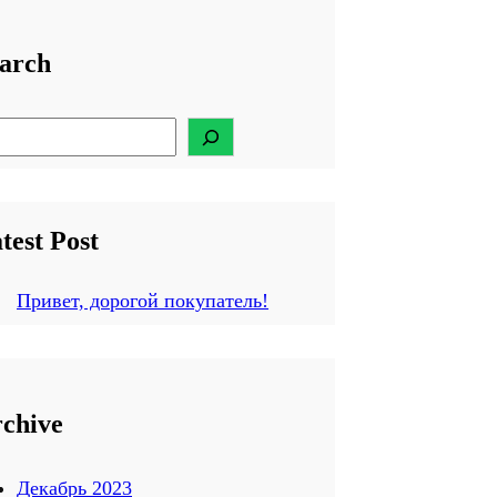
arch
test Post
Привет, дорогой покупатель!
chive
Декабрь 2023