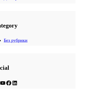
tegory
Без рубрики
cial
ouTube
Facebook
LinkedIn