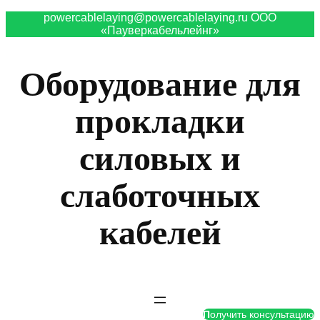
powercablelaying@powercablelaying.ru ООО
«Пауверкабельлейнг»
Оборудование для
прокладки
силовых и
слаботочных
кабелей
П
олучить консультацию