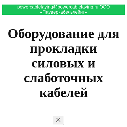
powercablelaying@powercablelaying.ru ООО
«Пауверкабельлейнг»
Оборудование для
прокладки
силовых и
слаботочных
кабелей