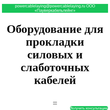
powercablelaying@powercablelaying.ru ООО
«Пауверкабельлейнг»
Оборудование для
прокладки
силовых и
слаботочных
кабелей
П
олучить консультацию