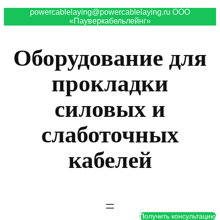
powercablelaying@powercablelaying.ru ООО
«Пауверкабельлейнг»
Оборудование для
прокладки
силовых и
слаботочных
кабелей
П
олучить консультацию