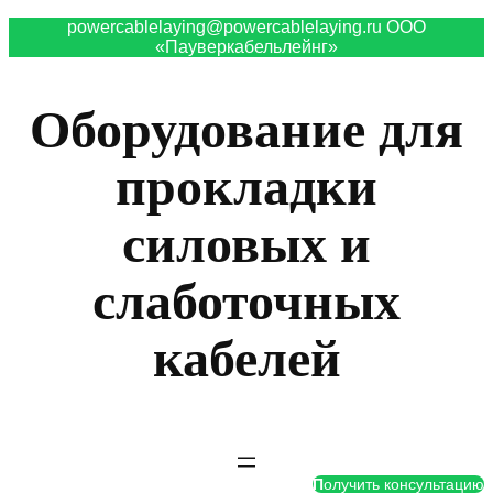
powercablelaying@powercablelaying.ru ООО
«Пауверкабельлейнг»
Оборудование для
прокладки
силовых и
слаботочных
кабелей
П
олучить консультацию