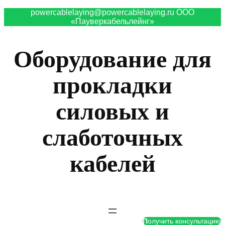
powercablelaying@powercablelaying.ru ООО
«Пауверкабельлейнг»
Оборудование для
прокладки
силовых и
слаботочных
кабелей
П
олучить консультацию