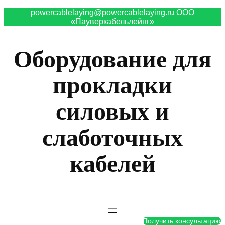
powercablelaying@powercablelaying.ru ООО
«Пауверкабельлейнг»
Оборудование для
прокладки
силовых и
слаботочных
кабелей
П
олучить консультацию