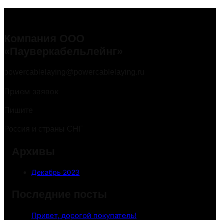
Компания ООО
«Пауверкабельлейнг»
powercablelaying@powercablelaying.ru
Прием заявок
Пишите
Россия и страны СНГ
Архивы
Декабрь 2023
Последние посты
Привет, дорогой покупатель!