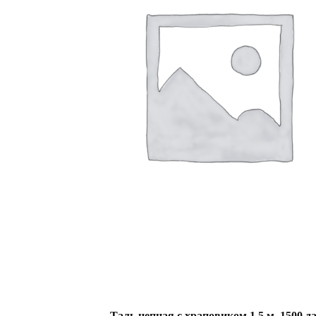
Таль цепная с храповиком 1,5 м, 1500 д