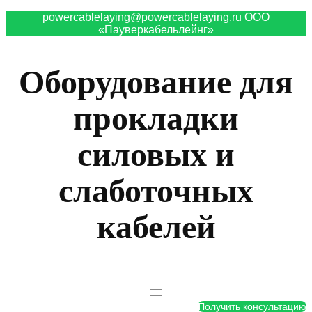
powercablelaying@powercablelaying.ru ООО
«Пауверкабельлейнг»
Оборудование для
прокладки
силовых и
слаботочных
кабелей
П
олучить консультацию