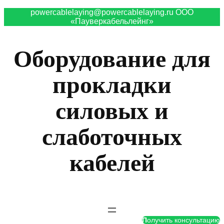
powercablelaying@powercablelaying.ru ООО
«Пауверкабельлейнг»
Оборудование для
прокладки
силовых и
слаботочных
кабелей
П
олучить консультацию