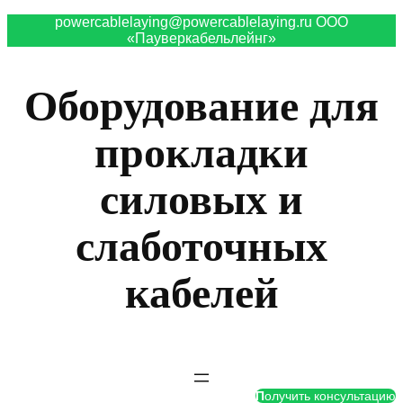
powercablelaying@powercablelaying.ru ООО
«Пауверкабельлейнг»
Оборудование для
прокладки
силовых и
слаботочных
кабелей
П
олучить консультацию