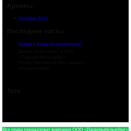
Архивы
Декабрь 2023
Последние посты
Привет, дорогой покупатель!
Добро пожаловать в ООО
«Пауверкабельлейнг».
Представляем каталог нашего
оборудования.
Теги
Все права принадлежат компании ООО «Пауверкабельлейнг»