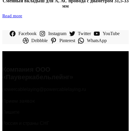
Сменный вкладыш для А, АС провода с диаметром 31,5-33
мм
Read more
Facebook
Instagram
Twitter
YouTube
Dribbble
Pinterest
WhatsApp
Компания ООО
«Пауверкабельлейнг»
powercablelaying@powercablelaying.ru
Прием заявок
Пишите
Россия и страны СНГ