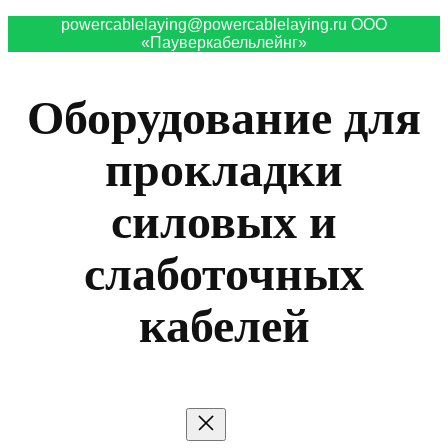
powercablelaying@powercablelaying.ru ООО
«Пауверкабельлейнг»
Оборудование для
прокладки
силовых и
слаботочных
кабелей