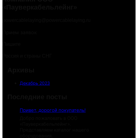
«Пауверкабельлейнг»
powercablelaying@powercablelaying.ru
Прием заявок
Пишите
Россия и страны СНГ
Архивы
Декабрь 2023
Последние посты
Привет, дорогой покупатель!
Добро пожаловать в ООО
«Пауверкабельлейнг».
Представляем каталог нашего
оборудования.