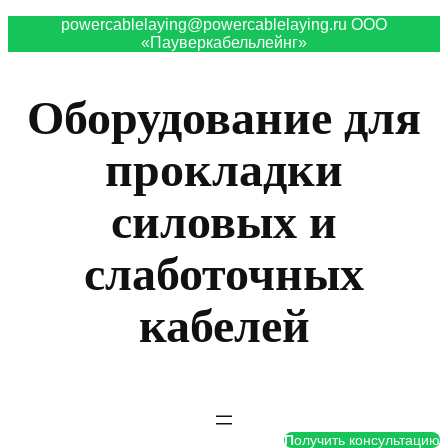
powercablelaying@powercablelaying.ru ООО
«Пауверкабельлейнг»
Оборудование для
прокладки
силовых и
слаботочных
кабелей
П
олучить консультацию