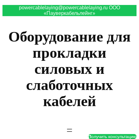
powercablelaying@powercablelaying.ru ООО
«Пауверкабельлейнг»
Оборудование для
прокладки
силовых и
слаботочных
кабелей
П
олучить консультацию