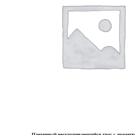
Плетенный нескручивающийся трос с диаметр