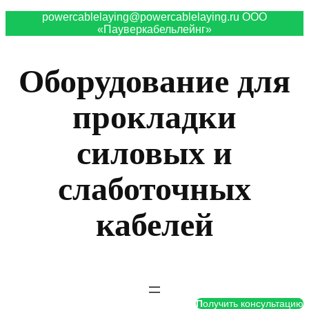
powercablelaying@powercablelaying.ru ООО
«Пауверкабельлейнг»
Оборудование для
прокладки
силовых и
слаботочных
кабелей
П
олучить консультацию