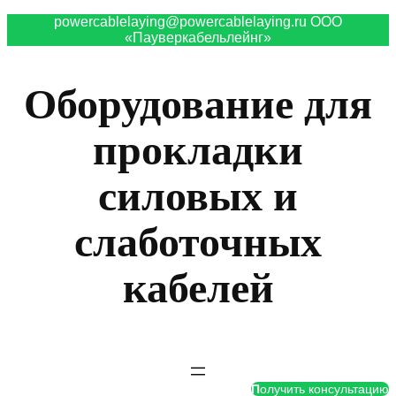
powercablelaying@powercablelaying.ru ООО
«Пауверкабельлейнг»
Оборудование для
прокладки
силовых и
слаботочных
кабелей
П
олучить консультацию