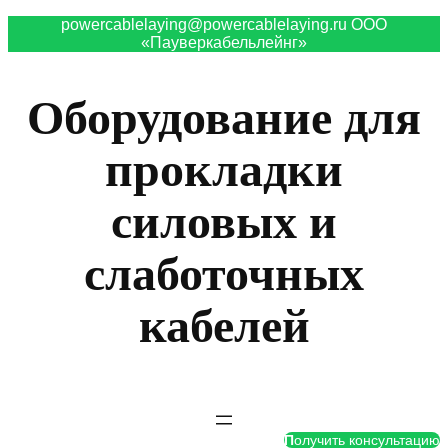
powercablelaying@powercablelaying.ru ООО
«Пауверкабельлейнг»
Оборудование для
прокладки
силовых и
слаботочных
кабелей
П
олучить консультацию