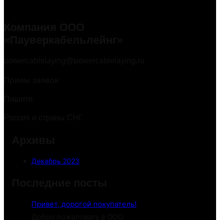
Компания ООО
«Пауверкабельлейнг»
powercablelaying@powercablelaying.ru
Прием заявок
Пишите
Россия и страны СНГ
Архивы
Декабрь 2023
Последние посты
Привет, дорогой покупатель!
Добро пожаловать в ООО