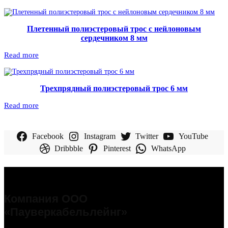
Плетенный полиэстеровый трос с нейлоновым
сердечником 8 мм
Read more
Трехпрядный полиэстеровый трос 6 мм
Read more
Facebook
Instagram
Twitter
YouTube
Dribbble
Pinterest
WhatsApp
Компания ООО
«Пауверкабельлейнг»