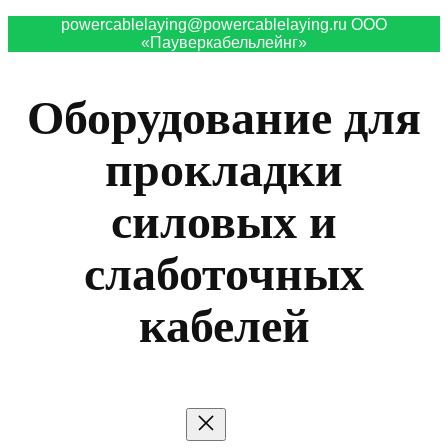
powercablelaying@powercablelaying.ru ООО
«Пауверкабельлейнг»
Оборудование для
прокладки
силовых и
слаботочных
кабелей