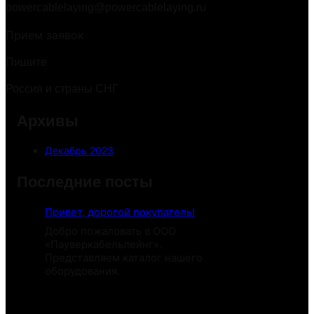
powercablelaying@powercablelaying.ru
Прием заявок
Пишите
Россия и страны СНГ
Архивы
Декабрь 2023
Последние посты
Привет, дорогой покупатель!
Добро пожаловать в ООО
«Пауверкабельлейнг».
Представляем каталог нашего
оборудования.