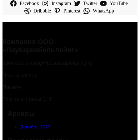
Facebook
Instagram
Twitter
YouTube
Dribbble
Pinterest
WhatsApp
Компания ООО
«Пауверкабельлейнг»
powercablelaying@powercablelaying.ru
Прием заявок
Пишите
Россия и страны СНГ
Архивы
Декабрь 2023