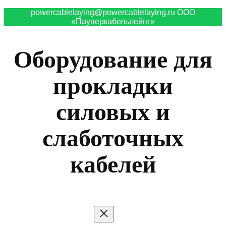
powercablelaying@powercablelaying.ru ООО
«Пауверкабельлейнг»
Оборудование для
прокладки
силовых и
слаботочных
кабелей