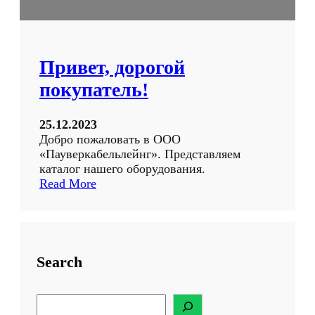
Привет, дорогой
покупатель!
25.12.2023
Добро пожаловать в ООО
«Пауверкабельлейнг». Представляем
каталог нашего оборудования.
:
Read More
П
р
и
в
е
Search
т
,
S
д
e