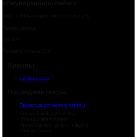
«Пауверкабельлейнг»
powercablelaying@powercablelaying.ru
Прием заявок
Пишите
Россия и страны СНГ
Архивы
Декабрь 2023
Последние посты
Привет, дорогой покупатель!
Добро пожаловать в ООО
«Пауверкабельлейнг».
Представляем каталог нашего
оборудования.