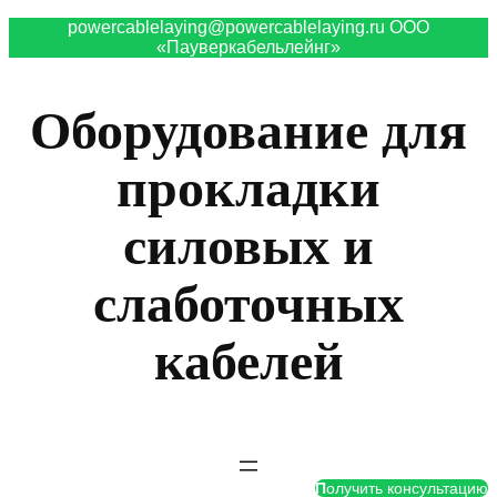
powercablelaying@powercablelaying.ru ООО
«Пауверкабельлейнг»
Оборудование для
прокладки
силовых и
слаботочных
кабелей
П
олучить консультацию